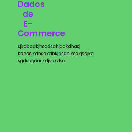
Dados
de
E-
Commerce
sjkdbadkjhsadsahjdakdhasj
kdhasjkdhsakdhkjasdhjksdkjsdjka
sgdsagdaskdjsakdsa