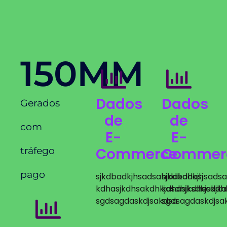
150
MM
Dados
Dados
Gerados
de
de
com
E-
E-
Commerce
Commer
tráfego
pago
sjkdbadkjhsadsahjdakdhasj
sjkdbadkjhsadsa
kdhasjkdhsakdhkjasdhjksdkjsdjka
kdhasjkdhsakdhk
sgdsagdaskdjsakdsa
sgdsagdaskdjsa